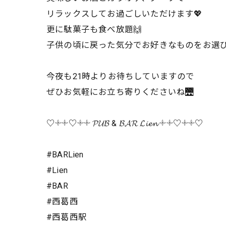
リラックスしてお過ごしいただけます💖
更に駄菓子も食べ放題🙌
子供の頃に戻った気分でお好きなものをお選び
今夜も21時よりお待ちしていますので
ぜひお気軽にお立ち寄りくださいね🌉
♡𓇬𓇬♡𓇬𓇬 𝓟𝓤𝓑 & 𝓑𝓐𝓡 𝓛𝓲𝓮𝓷 𓇬𓇬♡𓇬𓇬♡
#BARLien
#Lien
#BAR
#西葛西
#西葛西駅