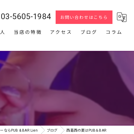
03-5605-1984
お問い合わせはこちら
人
当店の特徴
アクセス
ブログ
コラム
スナック
2次会
貸切
R
カラオケ
ダーツ
らPUB & BAR Lien
ブログ
西葛西の夏はPUB＆BAR