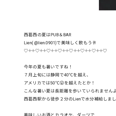
西葛西の夏はPUB＆BAR
Lien( @lien.0901)で美味しく飲もう🥂
♡𓇬𓇬♡𓇬𓇬♡𓇬𓇬♡𓇬𓇬♡𓇬𓇬♡𓇬𓇬♡𓇬𓇬♡
今年の夏も暑いですね！
７月上旬には静岡で40℃を越え、
アメリカでは50℃😮を越えたとか！
こんな暑い夏は長距離を歩いていられませんよ
西葛西駅から徒歩２分のLienで水分補給しまし
美味しいお酒とカラオケ、ダーツで