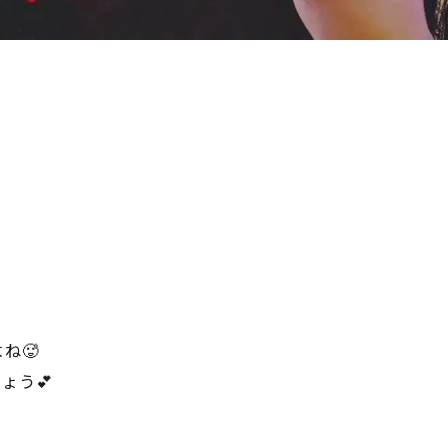
ね🥵
ょう💕