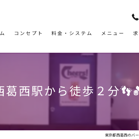
ム
コンセプト
料金・システム
メニュー
求
西葛西駅から徒歩２分👣
東京都西葛西のバーならP