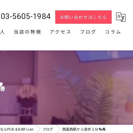
03-5605-1984
お問い合わせはこちら
人
当店の特徴
アクセス
ブログ
コラム
スナック
2次会
貸切

カラオケ
ダーツ
UB & BAR Lien
ブログ
西葛西駅から徒歩２分👣💑