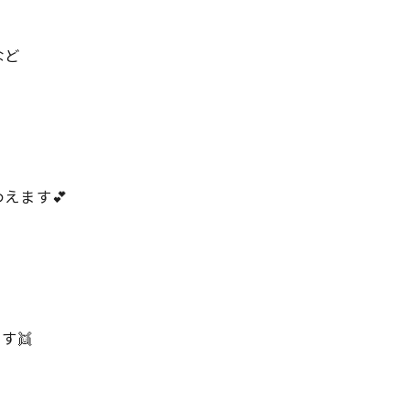
など
えます💕
す👯