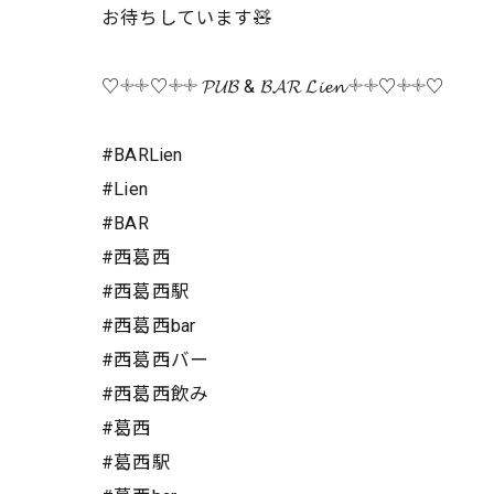
お待ちしています🧸
♡𓇬𓇬♡𓇬𓇬 𝓟𝓤𝓑 & 𝓑𝓐𝓡 𝓛𝓲𝓮𝓷 𓇬𓇬♡𓇬𓇬♡
#BARLien
#Lien
#BAR
#西葛西
#西葛西駅
#西葛西bar
#西葛西バー
#西葛西飲み
#葛西
#葛西駅