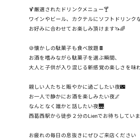
🍹厳選されたドリンクメニュー🍸
ワインやビール、カクテルにソフトドリンク
お好みに合わせてお楽しみ頂けます🦄🌈
🍪懐かしの駄菓子も食べ放題🍫
お酒を嗜みながら駄菓子を選ぶ瞬間、
大人と子供が入り混じる新感覚の楽しさを味わ
親しい人たちと賑やかに過ごしたい夜🌃
お一人で静かにお酒を楽しみたい夜🌌
なんとなく誰かと話したい夜🌉
西葛西駅から徒歩２分のLienでお待ちしていま
お疲れの毎日の息抜きにぜひご来店ください