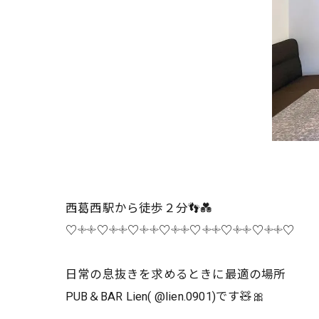
西葛西駅から徒歩２分👣💑
♡𓇬𓇬♡𓇬𓇬♡𓇬𓇬♡𓇬𓇬♡𓇬𓇬♡𓇬𓇬♡𓇬𓇬♡
日常の息抜きを求めるときに最適の場所
PUB＆BAR Lien( @lien.0901)です🧸🎀