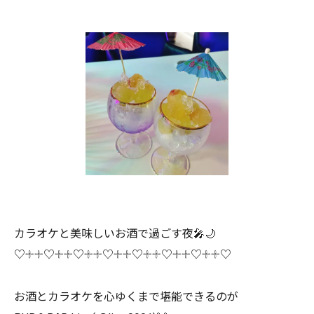
カラオケと美味しいお酒で過ごす夜🎤🌙
♡𓇬𓇬♡𓇬𓇬♡𓇬𓇬♡𓇬𓇬♡𓇬𓇬♡𓇬𓇬♡𓇬𓇬♡
お酒とカラオケを心ゆくまで堪能できるのが