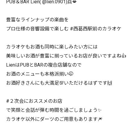
PUB＆BAR Lien( @lien.0901)👯💋
豊富なラインナップの楽曲を
プロ仕様の音響設備で楽しむ #西葛西駅前のカラオケ
カラオケもお酒も同時に楽しみたい方には
美味しいお酒が豊富に揃っているお店が良いですよね👍
LienはPUBとBARの複合店舗なので
お酒のメニューも本格派揃い🤭
お酒好きさんにも大満足💯いただけるはずです🙌
#２次会におススメのお店
で笑顔と会話が弾む時間を過ごしましょう✨
カラオケ以外にダーツのご用意もあります🎆