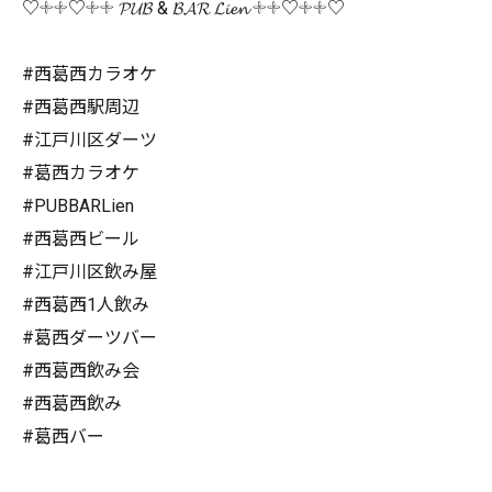
♡𓇬𓇬♡𓇬𓇬 𝓟𝓤𝓑 & 𝓑𝓐𝓡 𝓛𝓲𝓮𝓷 𓇬𓇬♡𓇬𓇬♡
#西葛西カラオケ
#西葛西駅周辺
#江戸川区ダーツ
#葛西カラオケ
#PUBBARLien
#西葛西ビール
#江戸川区飲み屋
#西葛西1人飲み
#葛西ダーツバー
#西葛西飲み会
#西葛西飲み
#葛西バー