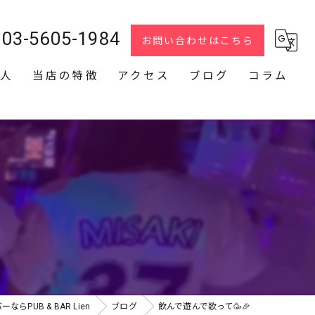
03-5605-1984
お問い合わせはこちら
人
当店の特徴
アクセス
ブログ
コラム
スナック
2次会
貸切
カラオケ
ダーツ
らPUB & BAR Lien
ブログ
飲んで遊んで歌って🥳🎉