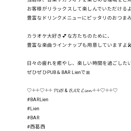
お客様がリラックスして楽しんでいただける
豊富なドリンクメニューにピッタリのおつまみ
カラオケ大好き💕な方たちのために、
豊富な楽曲ラインナップも用意していますよ
日々の疲れを癒やし、楽しい時間を過ごした
ぜひぜひPUB＆BAR Lienで🎀
♡𓇬𓇬♡𓇬𓇬 𝓟𝓤𝓑 & 𝓑𝓐𝓡 𝓛𝓲𝓮𝓷 𓇬𓇬♡𓇬𓇬♡
#BARLien
#Lien
#BAR
#西葛西