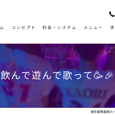
ム
コンセプト
料金・システム
メニュー
求
飲んで遊んで歌って🥳🎉
東京都西葛西のバーな