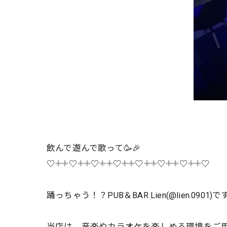
飲んで遊んで歌って🥳🎉
♡𓇬𓇬♡𓇬𓇬♡𓇬𓇬♡𓇬𓇬♡𓇬𓇬♡𓇬𓇬♡𓇬𓇬♡
踊っちゃう！？PUB＆BAR Lien(@lien.0901)です
当店は、音楽やカラオケを楽しめる環境をご用意