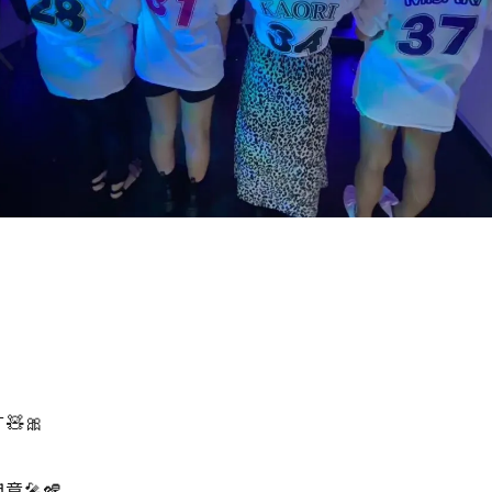
🧸🎀
🎤🪇