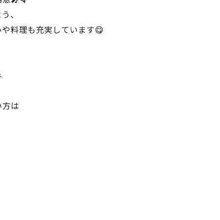
よう、
や料理も充実しています😋

い方は