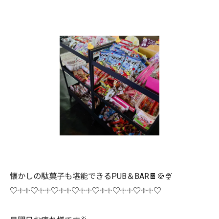
懐かしの駄菓子も堪能できるPUB＆BAR🍫🍪🍨
♡𓇬𓇬♡𓇬𓇬♡𓇬𓇬♡𓇬𓇬♡𓇬𓇬♡𓇬𓇬♡𓇬𓇬♡