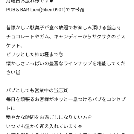
月曜日お疲れ様です🍵
PUB＆BAR Lien(@lien.0901)です🧸🎀
昔懐かしい駄菓子が食べ放題でお楽しみ頂ける当店🫧
チョコレートやガム、キャンディーからサクサクのビス
ケット、
ピリッとした柿の種まで👌
懐かしさいっぱいの豊富なラインナップを堪能してくだ
さい🙌
パブとしても営業中の当店👯
毎日を頑張るお客様がホッと一息つけるパブをコンセプ
トに
穏やかな時間をお過ごしになりたい方を
いつでも温かく迎え入れています💋