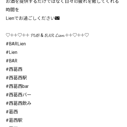
お酒を提供するだけではなく日々の疲れを癒してくれる
時間を
Lienでお過ごしください🌃
♡𓇬𓇬♡𓇬𓇬 𝓟𝓤𝓑 & 𝓑𝓐𝓡 𝓛𝓲𝓮𝓷 𓇬𓇬♡𓇬𓇬♡
#BARLien
#Lien
#BAR
#西葛西
#西葛西駅
#西葛西bar
#西葛西バー
#西葛西飲み
#葛西
#葛西駅