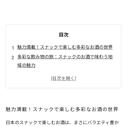
目次
魅力満載！スナックで楽しむ多彩なお酒の世界
多彩な飲み物の旅：スナックのお酒で味わう地
域の魅力
飲む楽しさが倍増！スナックで体験するペアリ
ングのワンダー
一杯の背景にある物語：スナックでのドリンク
選びの楽しみ
魅力満載！スナックで楽しむ多彩なお酒の世界
スナックで終わらない！多彩なお酒と心温まる
思い出
日本のスナックで楽しむお酒は、まさにバラエティ豊か