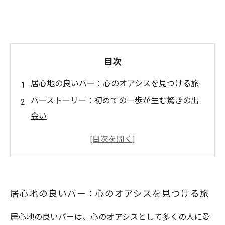
目次
居心地の良いバー：心のオアシスを見つける旅
バーストーリー：初めての一歩が生む驚きの出
会い
バーカウンターでの宝物：カクテルを通じた新
しい友人の作り方
大人の遊び場：居心地の良いバーで心を解き放
つ
居心地の良いバー：心のオアシスを見つける旅
一晩の思い出：居心地の良いバーで味わう至福
の瞬間
居心地の良いバーは、心のオアシスとして多くの人に愛