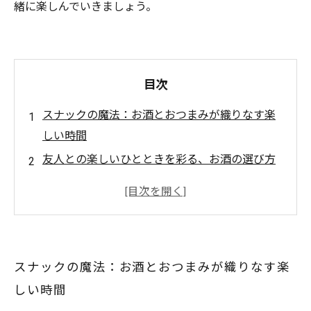
緒に楽しんでいきましょう。
目次
スナックの魔法：お酒とおつまみが織りなす楽
しい時間
友人との楽しいひとときを彩る、お酒の選び方
おつまみの魅力：お酒を引き立てる絶妙な組み
合わせ
日本酒と焼酎：伝統に触れるおつまみの提案
カジュアルなビールにぴったり！手軽で美味し
スナックの魔法：お酒とおつまみが織りなす楽
いスナック
しい時間
友人集まる夜：完璧なペアリングで楽しむスナ