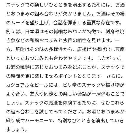
ックタイム
スナックでの楽しいひとときを演出するためには、お酒
心に残るひとときを演出する、お酒とおつまみ
とおつまみの組み合わせが欠かせません。お酒はその場
の新しい楽しみ方
のムードを盛り上げ、会話を弾ませる重要な存在です。
例えば、日本酒はその繊細な味わいが特徴で、刺身や焼
き魚などの和風おつまみと抜群の相性を見せます。一
方、焼酎はその味の多様性から、唐揚げや揚げ出し豆腐
といったおつまみとも合わせやすいです。 したがって、
お酒の種類に応じたおつまみを選ぶことが、スナックで
の時間を更に楽しませるポイントとなります。 さらに、
カジュアルなビールには、ピリ辛のスナックや揚げ物が
よく合い、友人や同僚との楽しい会話が一層弾むことで
しょう。スナックの魔法を体験するために、ぜひこれら
の組み合わせを試してみてください。お酒とおつまみが
織り成すハーモニーで、特別なひとときを演出していき
ましょう。