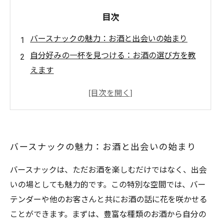
目次
バースナックの魅力：お酒と出会いの始まり
自分好みの一杯を見つける：お酒の選び方を教
えます
おつまみ選びに悩むあなたへ：最適なペアリン
グとは？
新たな出会いを楽しむ：バースナックでの交流
のひととき
バースナックの魅力：お酒と出会いの始まり
心に残る瞬間を演出する：バースナックでの特
別な体験
バースナックは、ただお酒を楽しむだけではなく、出会
お酒を通じて絆を深める：友達との大切な時間
いの場としても魅力的です。この特別な空間では、バー
バースナックでの冒険を振り返って：次の訪問
テンダーや他のお客さんと共にお酒の話に花を咲かせる
が待ち遠しい！
ことができます。まずは、豊富な種類のお酒から自分の