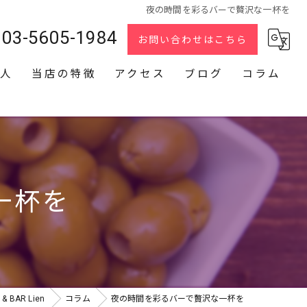
夜の時間を彩るバーで贅沢な一杯を
03-5605-1984
お問い合わせはこちら
人
当店の特徴
アクセス
ブログ
コラム
スナック
2次会
貸切
一杯を
カラオケ
ダーツ
BAR Lien
コラム
夜の時間を彩るバーで贅沢な一杯を