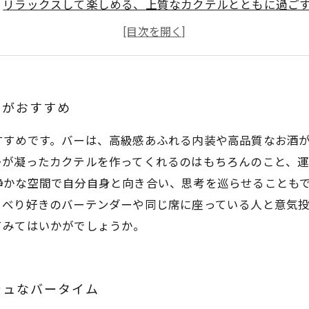
リラックスして楽しめる、上質なカクテルとともに過ご
素敵な雰囲気で、夜の時間を彩るバーで至福のひととき
高級感あふれるバーで、贅沢な空間と味わいを楽しもう
ーがおすすめ
すすめです。バーは、高級感あふれる内装や高品質なお酒
ーが凝ったカクテルを作ってくれるのはもちろんのこと、
静かな空間で自分自身と向き合い、思考を巡らせることも
ゃべり好きのバーテンダーや同じ席に座っている人と意気
てみてはいかがでしょうか。
シュなバータイム