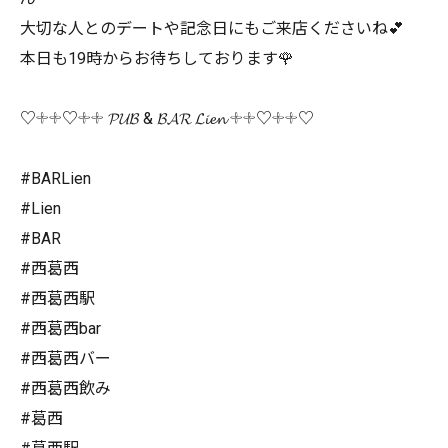
大切な人とのデートや記念日にもご来店くださいね💕
本日も19時からお待ちしております🌹
♡𓇬𓇬♡𓇬𓇬 𝓟𝓤𝓑 & 𝓑𝓐𝓡 𝓛𝓲𝓮𝓷 𓇬𓇬♡𓇬𓇬♡
#BARLien
#Lien
#BAR
#西葛西
#西葛西駅
#西葛西bar
#西葛西バー
#西葛西飲み
#葛西