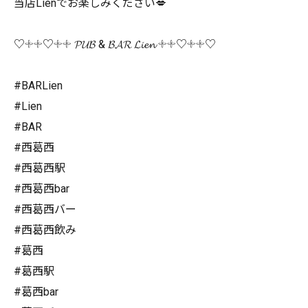
当店Lienでお楽しみください💋
♡𓇬𓇬♡𓇬𓇬 𝓟𝓤𝓑 & 𝓑𝓐𝓡 𝓛𝓲𝓮𝓷 𓇬𓇬♡𓇬𓇬♡
#BARLien
#Lien
#BAR
#西葛西
#西葛西駅
#西葛西bar
#西葛西バー
#西葛西飲み
#葛西
#葛西駅
#葛西bar