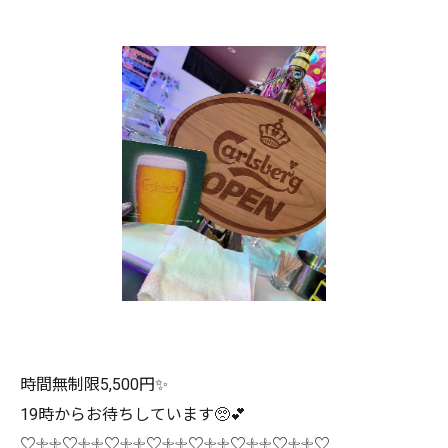
時間無制限5,500円✨
19時からお待ちしています🥺💕
♡𓇬𓇬♡𓇬𓇬♡𓇬𓇬♡𓇬𓇬♡𓇬𓇬♡𓇬𓇬♡𓇬𓇬♡