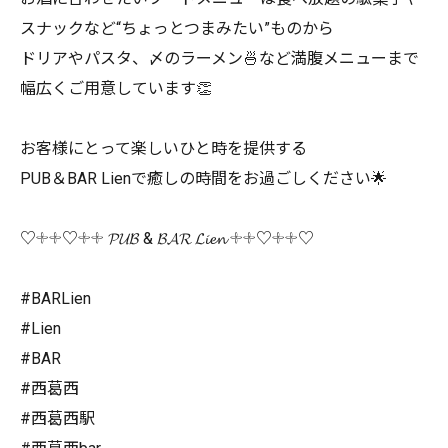
スナックなど“ちょっとつまみたい”ものから
ドリアやパスタ、〆のラーメン🍜など満腹メニューまで
幅広くご用意しています👏
お客様にとって楽しいひと時を提供する
PUB＆BAR Lienで癒しの時間をお過ごしください🌟
♡𓇬𓇬♡𓇬𓇬 𝓟𝓤𝓑 & 𝓑𝓐𝓡 𝓛𝓲𝓮𝓷 𓇬𓇬♡𓇬𓇬♡
#BARLien
#Lien
#BAR
#西葛西
#西葛西駅