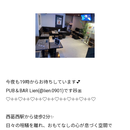
今夜も19時からお待ちしています💕
PUB＆BAR Lien(@lien.0901)です🧸🎀
♡𓇬𓇬♡𓇬𓇬♡𓇬𓇬♡𓇬𓇬♡𓇬𓇬♡𓇬𓇬♡𓇬𓇬♡
西葛西駅から徒歩2分✨
日々の喧騒を離れ、おもてなしの心が息づく空間で