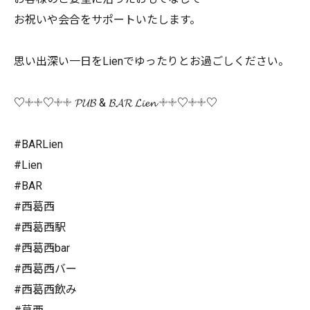
お祝いや会合をサポートいたします。
思い出深い一日をLienでゆったりとお過ごしください。
♡𓇬𓇬♡𓇬𓇬 𝓟𝓤𝓑 & 𝓑𝓐𝓡 𝓛𝓲𝓮𝓷 𓇬𓇬♡𓇬𓇬♡
#BARLien
#Lien
#BAR
#西葛西
#西葛西駅
#西葛西bar
#西葛西バー
#西葛西飲み