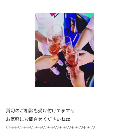
貸切のご相談も受け付けてます🫧
お気軽にお問合せくださいね☎
♡𓇬𓇬♡𓇬𓇬♡𓇬𓇬♡𓇬𓇬♡𓇬𓇬♡𓇬𓇬♡𓇬𓇬♡