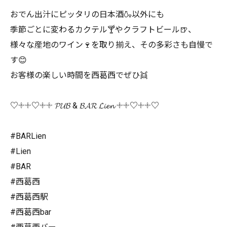
おでん出汁にピッタリの日本酒🍶以外にも
季節ごとに変わるカクテル🍸やクラフトビール🍺、
様々な産地のワイン🍷を取り揃え、その多彩さも自慢で
す😊
お客様の楽しい時間を西葛西でぜひ👯
♡𓇬𓇬♡𓇬𓇬 𝓟𝓤𝓑 & 𝓑𝓐𝓡 𝓛𝓲𝓮𝓷 𓇬𓇬♡𓇬𓇬♡
#BARLien
#Lien
#BAR
#西葛西
#西葛西駅
#西葛西bar