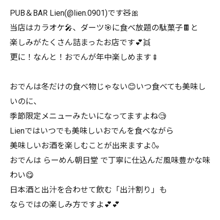
PUB＆BAR Lien(@lien.0901)です🧸🎀
当店はカラオケ🎤、ダーツ🎯に食べ放題の駄菓子🍫と
楽しみがたくさん詰まったお店です💕👯
更に！なんと！おでんが年中楽しめます🍢
おでんは冬だけの食べ物じゃない😊いつ食べても美味し
いのに、
季節限定メニューみたいになってますよね🧐
Lienではいつでも美味しいおでんを食べながら
美味しいお酒を楽しむことが出来ますよ🍶
おでんは らーめん朝日堂 で丁寧に仕込んだ風味豊かな味
わい😋
日本酒と出汁を合わせて飲む「出汁割り」も
ならではの楽しみ方ですよ💕💕