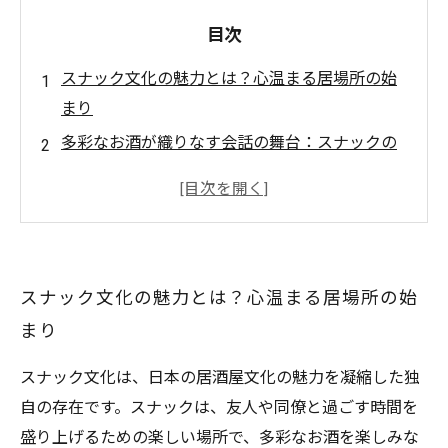
目次
スナック文化の魅力とは？心温まる居場所の始
まり
多彩なお酒が織りなす会話の舞台：スナックの
魅力を探る
友人との楽しいひととき：日本酒と焼酎のペア
リング
カクテルやワインで楽しむスナックの新しい楽
スナック文化の魅力とは？心温まる居場所の始
しみ方
まり
お酒とつまみの相性：スナックで味わう最高の
体験
スナック文化は、日本の居酒屋文化の魅力を凝縮した独
スナックを彩るお酒の数々：忘れられない思い
自の存在です。スナックは、友人や同僚と過ごす時間を
出を作る
盛り上げるための楽しい場所で、多彩なお酒を楽しみな