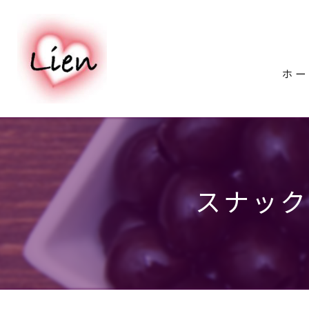
ホー
スナック