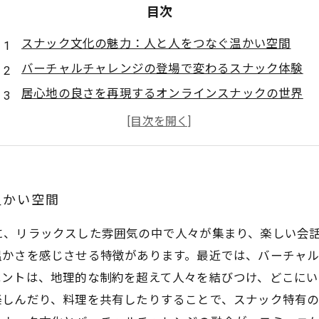
目次
スナック文化の魅力：人と人をつなぐ温かい空間
バーチャルチャレンジの登場で変わるスナック体験
居心地の良さを再現するオンラインスナックの世界
地理を超えた交流：バーチャルで広がるスナック文化
リアルとバーチャルの融合が生み出す新たなエンタメ
スナック文化とバーチャルチャレンジの未来を考える
共感を育む新しいコミュニケーションの形とは？
温かい空間
に、リラックスした雰囲気の中で人々が集まり、楽しい会
温かさを感じさせる特徴があります。最近では、バーチャ
ベントは、地理的な制約を超えて人々を結びつけ、どこに
楽しんだり、料理を共有したりすることで、スナック特有