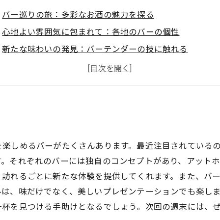
バー巡りの旅：多彩なお酒の魅力を探る
心地よい雰囲気に包まれて：各地のバーの個性
新たな味わいの発見：バーテンダーの技に触れる
お酒との素敵なペアリング：リラックスした時間を楽し
お気に入りの一杯を見つける：カクテルと地酒の楽しみ
バーで心温まるひとときを：バーハッピーアワーのすす
お酒の世界に飛び込もう：あなたのバー体験を特別なも
る
を楽しめるバーがたくさんあります。最近注目されている
す。それぞれのバーには独自のコンセプトがあり、アット
、訪れるごとに新たな体験を提供してくれます。また、バ
ルは、味だけでなく、美しいプレゼンテーションでも楽し
一杯を見つける手助けとなるでしょう。次回の週末には、