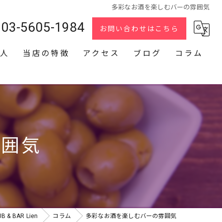
多彩なお酒を楽しむバーの雰囲気
03-5605-1984
お問い合わせはこちら
人
当店の特徴
アクセス
ブログ
コラム
スナック
2次会
貸切
雰囲気
カラオケ
ダーツ
 BAR Lien
コラム
多彩なお酒を楽しむバーの雰囲気