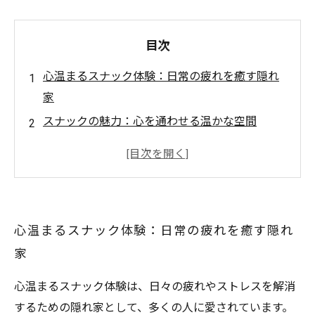
目次
心温まるスナック体験：日常の疲れを癒す隠れ
家
スナックの魅力：心を通わせる温かな空間
一杯の酒と共に：バーテンダーとの心温まる会
話
スナックでの特別な瞬間：家庭的な料理と共感
のひととき
心温まるスナック体験：日常の疲れを癒す隠れ
心に残るスナック体験：小さなコミュニティの
家
大きな力
スナック文化の深層：人々を繋ぐ心温まるおも
心温まるスナック体験は、日々の疲れやストレスを解消
てなし
するための隠れ家として、多くの人に愛されています。