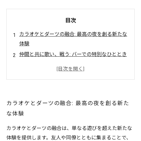
目次
カラオケとダーツの融合: 最高の夜を創る新たな
体験
仲間と共に歌い、戦う: バーでの特別なひととき
ストレスを吹き飛ばせ!カラオケとダーツの魅力
を探る
初心者でも楽しめる!バーでのカラオケとダーツ
の楽しみ方
カラオケとダーツの融合: 最高の夜を創る新た
多彩なドリンクと軽食で、盛り上がる夜を演出
な体験
次の夜のお出かけはここ!カラオケとダーツで特
別な思い出を作ろう
カラオケとダーツの融合は、単なる遊びを超えた新たな
体験を提供します。友人や同僚とともに集まることで、