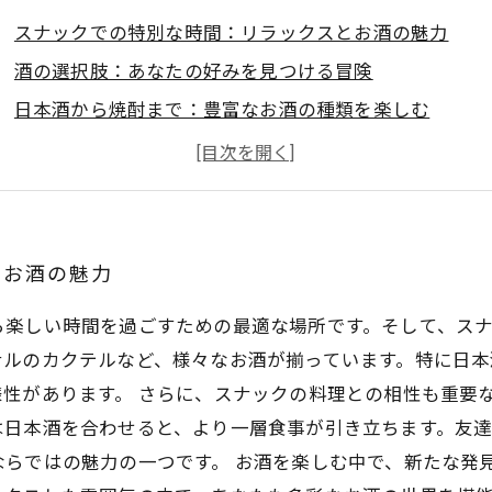
スナックでの特別な時間：リラックスとお酒の魅力
酒の選択肢：あなたの好みを見つける冒険
日本酒から焼酎まで：豊富なお酒の種類を楽しむ
飲み物と料理のマリアージュ：スナックならではの楽し
仲間とのコミュニケーション：お酒が生む新たな発見
地域の味を楽しむ：スナックでのユニークな飲み方
スナックの魅力を噛みしめて：お酒と共に過ごす素敵な
とお酒の魅力
ら楽しい時間を過ごすための最適な場所です。そして、ス
ナルのカクテルなど、様々なお酒が揃っています。特に日
性があります。 さらに、スナックの料理との相性も重要
は日本酒を合わせると、より一層食事が引き立ちます。友
らではの魅力の一つです。 お酒を楽しむ中で、新たな発