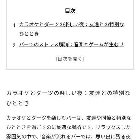
目次
カラオケとダーツの楽しい夜：友達との特別な
ひととき
バーでのストレス解消：音楽とゲームが生むリ
ラックス空間
心躍るカラオケ：お気に入りの曲を思いっきり
歌おう！
ダーツで競い合う腕前：絆を深めるゲームの魅
カラオケとダーツの楽しい夜：友達との特別な
力
ひととき
多彩なおつまみとお酒：バーの楽しみを最大限
に味わう
カラオケとダーツを楽しむバーは、友達や同僚と特別な
カラオケとダーツがもたらす忘れられない体験
ひとときを過ごすのに最適な場所です。リラックスした
仲間と過ごす最高の時間：カラオケとダーツが
雰囲気の中で、音楽が流れるバーでは、思い出に残る夜