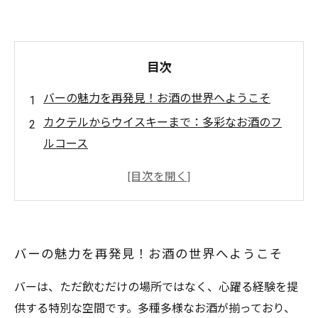
目次
バーの魅力を再発見！お酒の世界へようこそ
カクテルからウイスキーまで：多彩なお酒のフ
ルコース
初心者でも楽しめる！バーでの飲み方ガイド
バーテンダーの技 ： お酒を通じたアートの魅力
自宅でも楽しめる！簡単カクテルレシピ特集
お酒がつなぐ人との絆：特別なひとときを演出
バーの魅力を再発見！お酒の世界へようこそ
するために
新たな酒の旅へ：あなたのバー体験を豊かにす
バーは、ただ飲むだけの場所ではなく、心躍る経験を提
る方法
供する特別な空間です。多種多様なお酒が揃っており、