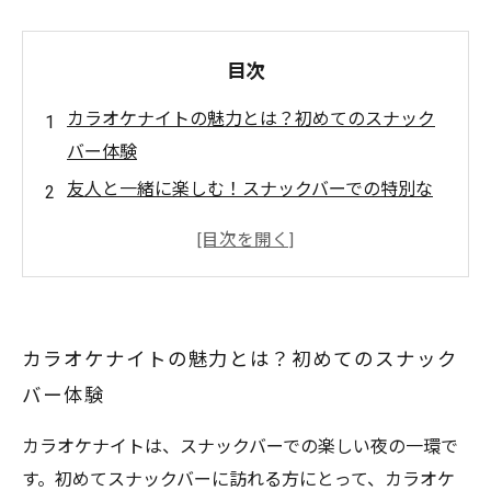
目次
カラオケナイトの魅力とは？初めてのスナック
バー体験
友人と一緒に楽しむ！スナックバーでの特別な
夜
美味しい料理とお酒と共に盛り上がるカラオケ
タイム
最高のカラオケナイトを演出するためのヒント
カラオケナイトの魅力とは？初めてのスナック
個性的なスナックバーでのカラオケ体験の思い
バー体験
出
次回のカラオケナイトに向けた計画と楽しみ方
カラオケナイトは、スナックバーでの楽しい夜の一環で
す。初めてスナックバーに訪れる方にとって、カラオケ