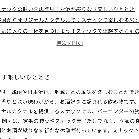
スナックの魅力を再発見！お酒が織りなす楽しいひととき
焼酎からオリジナルカクテルまで：スナックで楽しむ多彩
お気に入りの一杯を見つけよう！スナックで体験するお酒
お酒とおつまみの完璧な組み合わせ：スナックの楽しみ方
新たなお酒との出会い：スナックで広がる味の世界
スナックでの飲み方をマスター！リラックスしたひととき
スナックの最後の一杯：友人との思い出と思わぬ発見
なす楽しいひととき
です。焼酎や日本酒は、地域ごとの風味を楽しむことがで
な香りと深い味わいから、お酒好きに愛される飲み物です
ナルカクテルを提供するスナックでは、バーテンダーの腕
。例えば、定番の枝豆やスナック菓子だけでなく、季節の
理とお酒が織りなす新たな体験が待っています。スナック