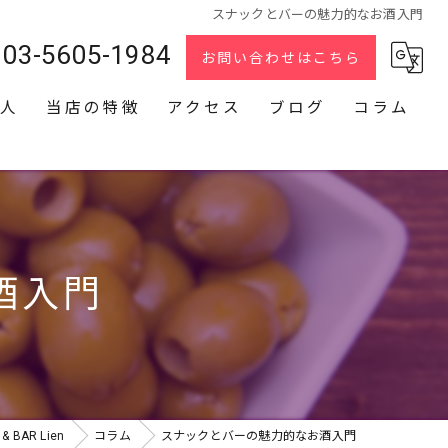
スナックとバーの魅力的なお酒入門
03-5605-1984
お問い合わせはこちら
人
当店の特徴
アクセス
ブログ
コラム
スナック
2次会
貸切
酒入門
カラオケ
ダーツ
BAR Lien
コラム
スナックとバーの魅力的なお酒入門