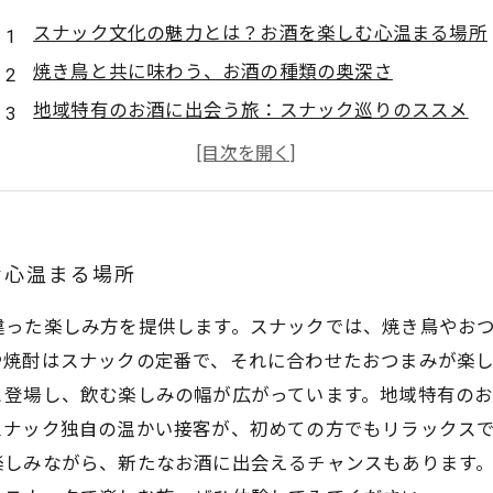
スナック文化の魅力とは？お酒を楽しむ心温まる場所
焼き鳥と共に味わう、お酒の種類の奥深さ
地域特有のお酒に出会う旅：スナック巡りのススメ
ウイスキーとカクテルの楽しみ方：新たな発見
スナックでのお酒体験が変える、接客の温かさ
個性的なお酒との出会い：新しい味わいを探して
スナックで楽しむ多彩なお酒の世界を旅しよう
む心温まる場所
違った楽しみ方を提供します。スナックでは、焼き鳥やお
や焼酎はスナックの定番で、それに合わせたおつまみが楽
と登場し、飲む楽しみの幅が広がっています。地域特有の
スナック独自の温かい接客が、初めての方でもリラックス
楽しみながら、新たなお酒に出会えるチャンスもあります