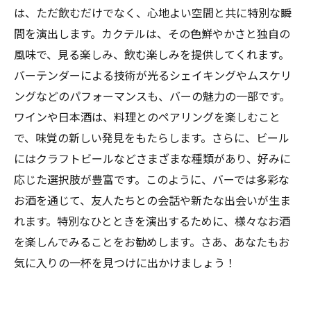
友情を深めるためのお酒の選び方：特別なひと
は、ただ飲むだけでなく、心地よい空間と共に特別な瞬
ときを共有しよう
間を演出します。カクテルは、その色鮮やかさと独自の
多彩なお酒がもたらす感動：思い出に残る楽し
風味で、見る楽しみ、飲む楽しみを提供してくれます。
いひとときのまとめ
バーテンダーによる技術が光るシェイキングやムスケリ
ングなどのパフォーマンスも、バーの魅力の一部です。
ワインや日本酒は、料理とのペアリングを楽しむこと
で、味覚の新しい発見をもたらします。さらに、ビール
にはクラフトビールなどさまざまな種類があり、好みに
応じた選択肢が豊富です。このように、バーでは多彩な
お酒を通じて、友人たちとの会話や新たな出会いが生ま
れます。特別なひとときを演出するために、様々なお酒
を楽しんでみることをお勧めします。さあ、あなたもお
気に入りの一杯を見つけに出かけましょう！