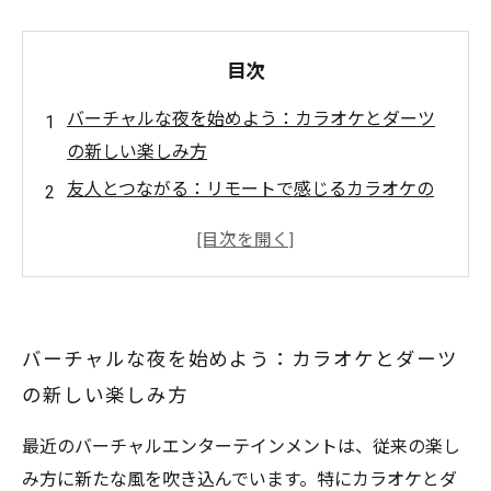
目次
バーチャルな夜を始めよう：カラオケとダーツ
の新しい楽しみ方
友人とつながる：リモートで感じるカラオケの
楽しさ
オンラインダーツで盛り上がる！みんなで競い
合う楽しさ
自宅バーチャルバーを作る：必要な道具と環境
バーチャルな夜を始めよう：カラオケとダーツ
特別な夜の演出：カラオケとダーツの組み合わ
の新しい楽しみ方
せ
思い出に残るバーチャルナイト：みんなの反応
最近のバーチャルエンターテインメントは、従来の楽し
をシェア
み方に新たな風を吹き込んでいます。特にカラオケとダ