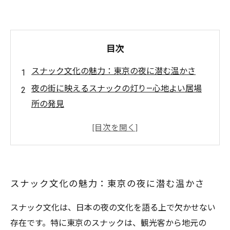
目次
スナック文化の魅力：東京の夜に潜む温かさ
夜の街に映えるスナックの灯り—心地よい居場
所の発見
スナックのママが語る、忘れられないお客様と
のストーリー
お酒とおつまみ、そしてカラオケ—スナックの
楽しみ方
スナック文化の魅力：東京の夜に潜む温かさ
地域をつなぐスナック文化の重要性—共感と思
い出の場
スナック文化は、日本の夜の文化を語る上で欠かせない
スナック文化の変遷とその魅力を再発見する旅
存在です。特に東京のスナックは、観光客から地元の