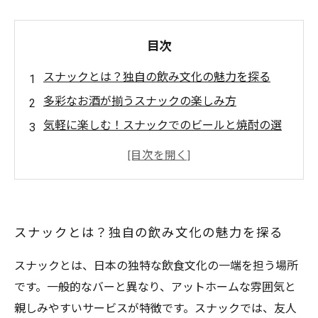
目次
スナックとは？独自の飲み文化の魅力を探る
多彩なお酒が揃うスナックの楽しみ方
気軽に楽しむ！スナックでのビールと焼酎の選
び方
カクテルやウイスキーにも挑戦！新しい味の発
見
オーナーやスタッフとの会話が生む特別な体験
スナックとは？独自の飲み文化の魅力を探る
スナックでのお酒をもっと楽しむためのおすす
めつまみ
スナックとは、日本の独特な飲食文化の一端を担う場所
スナックでの思い出を振り返る、心温まる夜の
です。一般的なバーと異なり、アットホームな雰囲気と
ストーリー
親しみやすいサービスが特徴です。スナックでは、友人