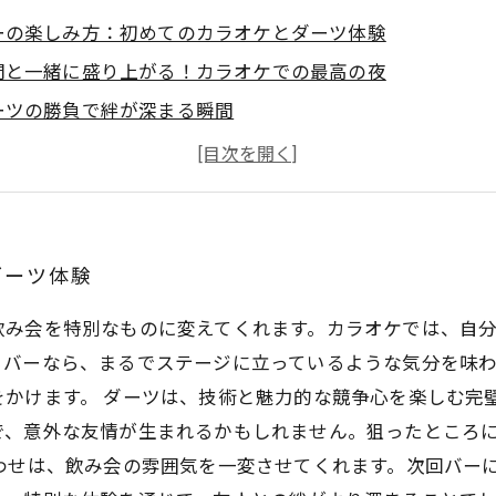
ーの楽しみ方：初めてのカラオケとダーツ体験
間と一緒に盛り上がる！カラオケでの最高の夜
ーツの勝負で絆が深まる瞬間
トレス解消！カラオケがもたらすリフレッシュ効果
別な体験を提供するバーの魅力とは
人や新しい仲間と楽しむカラオケとダーツ
回の飲み会はバーで決まり！カラオケとダーツの魅力を再
ダーツ体験
飲み会を特別なものに変えてくれます。カラオケでは、自
るバーなら、まるでステージに立っているような気分を味
かけます。 ダーツは、技術と魅力的な競争心を楽しむ完
で、意外な友情が生まれるかもしれません。狙ったところ
わせは、飲み会の雰囲気を一変させてくれます。次回バー