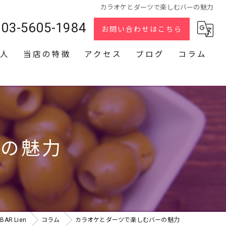
カラオケとダーツで楽しむバーの魅力
03-5605-1984
お問い合わせはこちら
人
当店の特徴
アクセス
ブログ
コラム
スナック
2次会
貸切
ーの魅力
カラオケ
ダーツ
R Lien
コラム
カラオケとダーツで楽しむバーの魅力