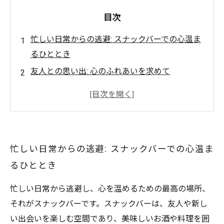
目次
忙しい日常からの逃避: スナックバーでの心温ま
るひととき
友人との思い出: 心のふれあいを求めて
知らない人との出会い: スナックバーでの新たな
絆
美味しいお酒と料理が紡ぐストーリー
温かい雰囲気の中で育まれる人間関係
忙しい日常からの逃避: スナックバーでの心温ま
心に残るひとときをご紹介: スナックバーの魅力
るひととき
あなたの心を温めるスナックバー体験を振り返
る
忙しい日常から逃避し、心を温めるための最高の場所、
それがスナックバーです。スナックバーは、友人や新し
い出会いを楽しむ空間であり、美味しいお酒や料理を囲