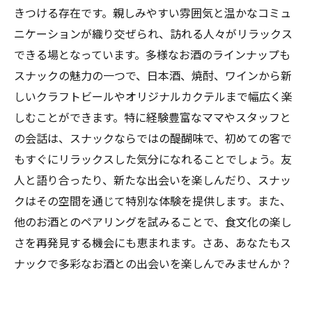
スナックのお酒を楽しむコツとおすすめドリン
きつける存在です。親しみやすい雰囲気と温かなコミュ
ク
ニケーションが織り交ぜられ、訪れる人々がリラックス
これからのスナック文化：新しい楽しみ方と未
できる場となっています。多様なお酒のラインナップも
来の展望
スナックの魅力の一つで、日本酒、焼酎、ワインから新
しいクラフトビールやオリジナルカクテルまで幅広く楽
しむことができます。特に経験豊富なママやスタッフと
の会話は、スナックならではの醍醐味で、初めての客で
もすぐにリラックスした気分になれることでしょう。友
人と語り合ったり、新たな出会いを楽しんだり、スナッ
クはその空間を通じて特別な体験を提供します。また、
他のお酒とのペアリングを試みることで、食文化の楽し
さを再発見する機会にも恵まれます。さあ、あなたもス
ナックで多彩なお酒との出会いを楽しんでみませんか？