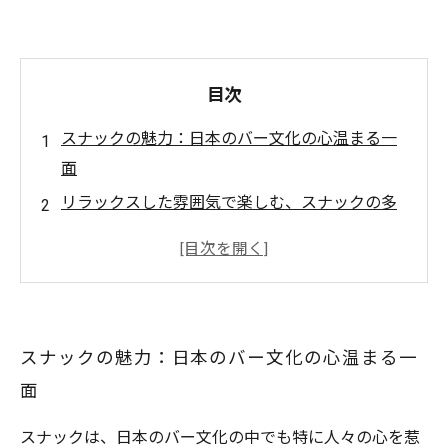
目次
スナックの魅力：日本のバー文化の心温まる一
面
リラックスした雰囲気で楽しむ、スナックの多
様なお酒
経験豊富なママとのコミュニケーションが生む
特別な空間
日本伝統の酒から最新のクラフトビールまで、
スナックの魅力：日本のバー文化の心温まる一
スナックでの味わい
面
スナックでの素敵なお酒との出会い！あなたの
好みはどれ？
スナックは、日本のバー文化の中でも特に人々の心を惹