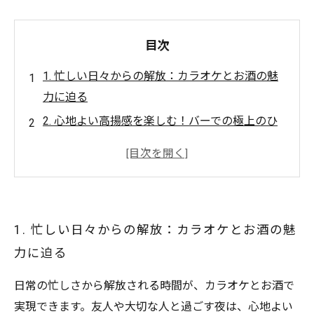
目次
1. 忙しい日々からの解放：カラオケとお酒の魅
力に迫る
2. 心地よい高揚感を楽しむ！バーでの極上のひ
ととき
3. 友人との絆を深める！カラオケ夜会の魅力
4. お酒を片手に、好きな曲を思い切り歌おう！
5. ストレスを吹き飛ばす！極上の夜の過ごし方
1. 忙しい日々からの解放：カラオケとお酒の魅
6. 特別なドリンクと演出アイディアで最高の体
力に迫る
験を
7. あなたの理想の夜を実現する、カラオケとお
日常の忙しさから解放される時間が、カラオケとお酒で
酒のすべて
実現できます。友人や大切な人と過ごす夜は、心地よい