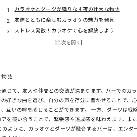
カラオケとダーツが織りなす夜の壮大な物語
友達とともに楽しむカラオケの魅力を発見
ストレス発散！カラオケで心を解放しよう
ダーツで友達との絆を深める方法
エンターテインメントから生まれるバーの社交場
賑やかな歌声と的を狙う楽しさの融合
カラオケとダーツで創る特別な思い出
な物語
を通じて、友人や仲間との交流が深まります。バーでのカ
分の好きな曲を選び、自分の声を存分に響かせることで、
、互いの絆を感じることができます。 一方、ダーツは戦
コアを競い合うことで、緊張感や達成感を味わえます。ま
このように、カラオケとダーツが融合するバーは、エンタ