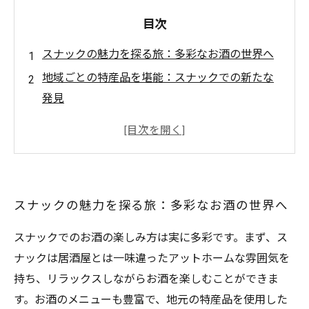
目次
スナックの魅力を探る旅：多彩なお酒の世界へ
地域ごとの特産品を堪能：スナックでの新たな
発見
季節ごとに変わるメニュー：旬の味わいを楽し
む
お酒同士のペアリングの極意：あなたの理想の
一杯は？
スナックの魅力を探る旅：多彩なお酒の世界へ
アットホームな雰囲気：スナックでの心温まる
出会い
スナックでのお酒の楽しみ方は実に多彩です。まず、ス
スナックでの新しい体験：お酒が繋ぐ人々の輪
ナックは居酒屋とは一味違ったアットホームな雰囲気を
多彩なお酒で彩る素敵なひととき：スナックの
持ち、リラックスしながらお酒を楽しむことができま
楽しみ方
す。お酒のメニューも豊富で、地元の特産品を使用した