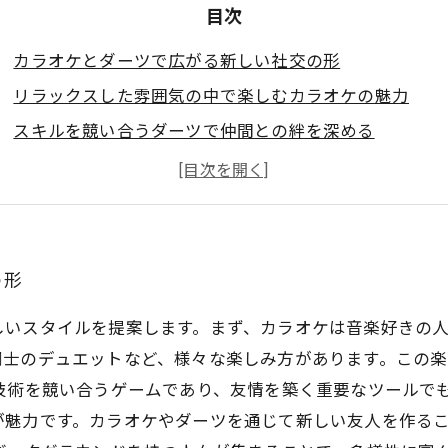
目次
カラオケとダーツで広がる新しい社交の形
リラックスした雰囲気の中で楽しむカラオケの魅力
スキルを競い合うダーツで仲間との絆を深める
年齢を超えた交流が生まれるバーの魅力
カラオケとダーツの意外な組み合わせの楽しさ
友人との楽しいひとときを演出するためのヒント
カラオケとダーツを楽しむバーでの素敵な夜の締めくく
の形
しいスタイルを提案します。まず、カラオケは音楽好きの
同士のデュエットなど、様々な楽しみ方があります。この
技術を競い合うゲームであり、友情を築く重要なツールで
が魅力です。カラオケやダーツを通じて新しい友人を作る