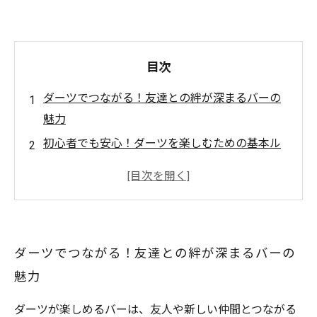
目次
ダーツでつながる！友達との絆が深まるバーの
魅力
初心者でも安心！ダーツを楽しむための基本ル
ール
熱い競争と友情！ダーツプレイで盛り上がる瞬
間
多世代が集う場所！ダーツバーの魅力あれこれ
ダーツでつながる！友達との絆が深まるバーの
おいしいドリンクとともに楽しむダーツの時間
魅力
これからのあなたのダーツライフ！バーでの楽
しみ方ガイド
ダーツが楽しめるバーは、友人や新しい仲間とつながる