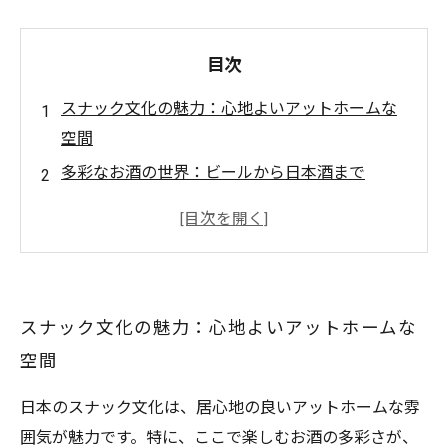
目次
スナック文化の魅力：心地よいアットホームな
空間
多彩なお酒の世界：ビールから日本酒まで
スナックでの楽しいひととき：友人との交流を
楽しもう
お酒のペアリング：スナックでの味わい方を探
る
スナック文化の魅力：心地よいアットホームな
リラックスした夜を過ごすためのスナックの選
空間
び方
多様なお酒を通じて得られるコミュニケーショ
日本のスナック文化は、居心地の良いアットホームな雰
ンの力
囲気が魅力です。特に、ここで楽しむお酒の多彩さが、