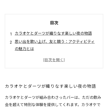
目次
カラオケとダーツが織りなす楽しい夜の物語
思い出を歌い上げ、友と競う：アクティビティ
の魅力とは
リラックスできるバー空間：カラオケとダーツ
の併設がもたらす楽しみ
心温まるひととき：友人との絆を深める場とし
てのバー
カラオケとダーツが織りなす楽しい夜の物語
カラオケとダーツの新しい魅力を発見する！
自分たちだけの特別な時間：バーでの楽しみ方
カラオケとダーツが組み合わさったバーは、ただの飲み
ガイド
会を超えて特別な体験を提供してくれます。カラオケで