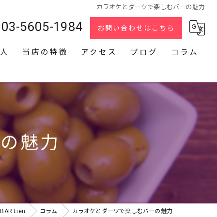
カラオケとダーツで楽しむバーの魅力
03-5605-1984
お問い合わせはこちら
人
当店の特徴
アクセス
ブログ
コラム
スナック
2次会
貸切
ーの魅力
カラオケ
ダーツ
R Lien
コラム
カラオケとダーツで楽しむバーの魅力