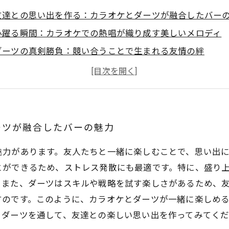
友達との思い出を作る：カラオケとダーツが融合したバー
心躍る瞬間：カラオケでの熱唱が織り成す美しいメロディ
ダーツの真剣勝負：競い合うことで生まれる友情の絆
記憶に残る夜：歓声と笑いが絶えないエンターテインメン
カラオケとダーツの相乗効果：特別な体験を際立たせる要
ストレス解消に最適：仲間と一緒に楽しむ素晴らしい時間
次の集まりはここで決まり！カラオケとダーツで特別な思
ーツが融合したバーの魅力
魅力があります。友人たちと一緒に楽しむことで、思い出
とができるため、ストレス発散にも最適です。特に、盛り
。また、ダーツはスキルや戦略を試す楽しさがあるため、
すのです。このように、カラオケとダーツが一緒に楽しめ
とダーツを通して、友達との楽しい思い出を作ってみてく