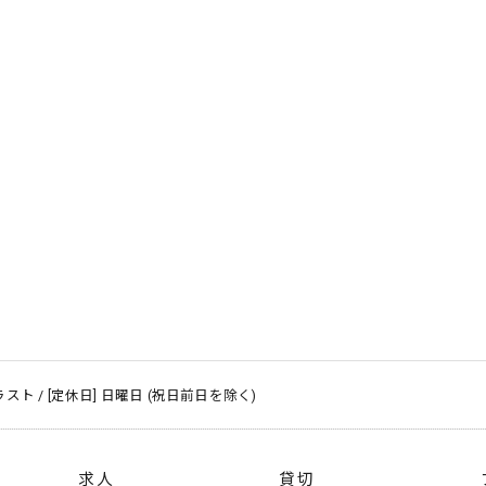
～ ラスト / [定休日] 日曜日 (祝日前日を除く)
求人
貸切