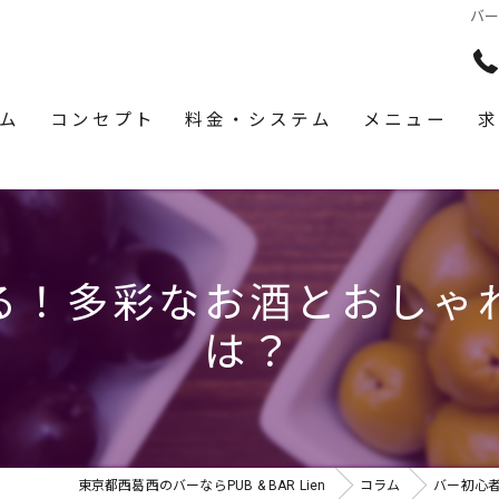
バ
ム
コンセプト
料金・システム
メニュー
求
る！多彩なお酒とおしゃ
は？
東京都西葛西のバーならPUB & BAR Lien
コラム
バー初心