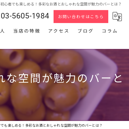
ー初心者でも楽しめる！多彩なお酒とおしゃれな空間が魅力のバーとは？
03-5605-1984
お問い合わせはこちら
人
当店の特徴
アクセス
ブログ
コラム
スナック
2次会
れな空間が魅力のバーと
貸切
カラオケ
ダーツ
者でも楽しめる！多彩なお酒とおしゃれな空間が魅力のバーとは？