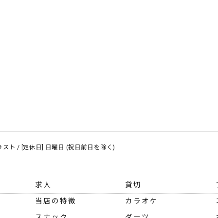
～ ラスト / [定休日] 日曜日 (祝日前日を除く)
求人
貸切
当店の特徴
カラオケ
ム
スナック
ダーツ