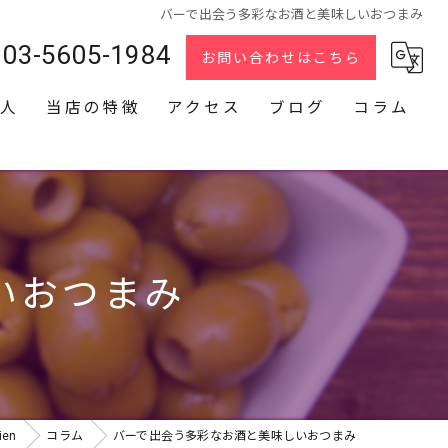
バーで出会う多彩なお酒と美味しいおつまみ
03-5605-1984
お問い合わせはこちら
人
当店の特徴
アクセス
ブログ
コラム
スナック
2次会
貸切
いおつまみ
カラオケ
ダーツ
en
コラム
バーで出会う多彩なお酒と美味しいおつまみ