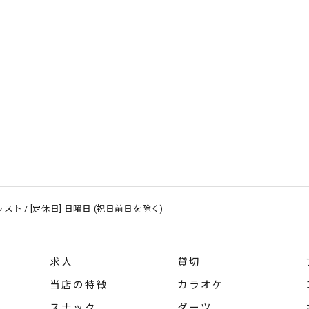
～ ラスト / [定休日] 日曜日 (祝日前日を除く)
求人
貸切
当店の特徴
カラオケ
ム
スナック
ダーツ