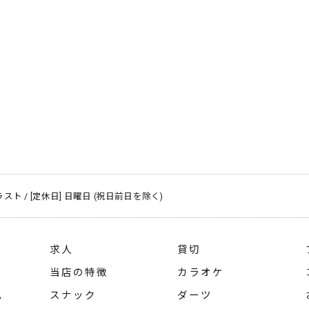
～ ラスト / [定休日] 日曜日 (祝日前日を除く)
求人
貸切
当店の特徴
カラオケ
ム
スナック
ダーツ