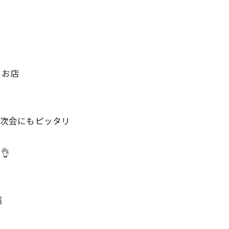
るお店
２次会にもピッタリ
👌
