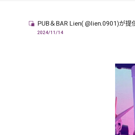
PUB＆BAR Lien( @lien.0901)が提
2024/11/14