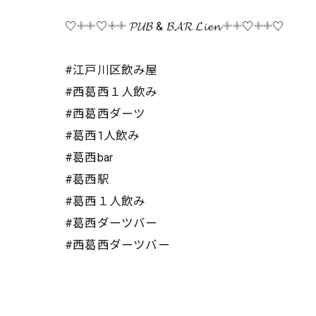
♡𓇬𓇬♡𓇬𓇬 𝓟𝓤𝓑 & 𝓑𝓐𝓡 𝓛𝓲𝓮𝓷 𓇬𓇬♡𓇬𓇬♡
#江戸川区飲み屋
#西葛西１人飲み
#西葛西ダーツ
#葛西1人飲み
#葛西bar
#葛西駅
#葛西１人飲み
#葛西ダーツバー
#西葛西ダーツバー