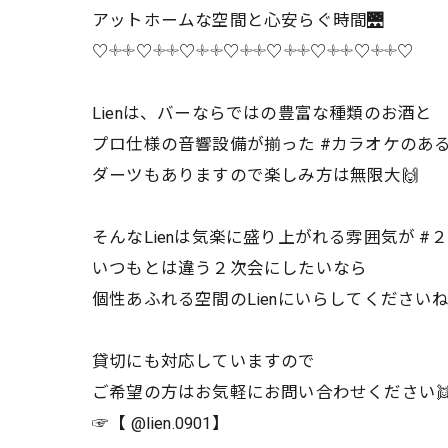
アットホームな空間と心安らぐ時間🌉
♡𓇬𓇬♡𓇬𓇬♡𓇬𓇬♡𓇬𓇬♡𓇬𓇬♡𓇬𓇬♡𓇬𓇬♡
Lienは、バーならではの豊富な種類のお酒と
プロ仕様の音響設備が揃った #カラオケのあ
ダーツもありますので楽しみ方は無限大🙌
そんなLienは気楽に盛り上がれる雰囲気が #
いつもとは違う２次会にしたいなら
個性あふれる空間のLienにいらしてくださいね
貸切にも対応していますので
ご希望の方はお気軽にお問い合わせください
☞【 @lien.0901】