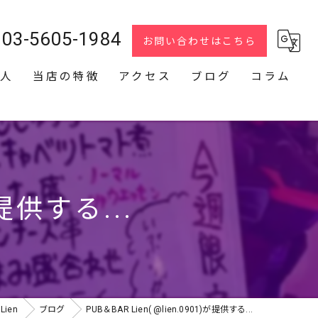
03-5605-1984
お問い合わせはこちら
人
当店の特徴
アクセス
ブログ
コラム
スナック
2次会
貸切
が提供する...
カラオケ
ダーツ
ien
ブログ
PUB＆BAR Lien( @lien.0901)が提供する...