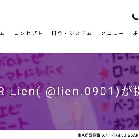
ム
コンセプト
料金・システム
メニュー
求
 Lien( @lien.0901)
東京都西葛西のバーならPUB & BAR L